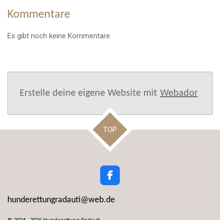
Kommentare
Es gibt noch keine Kommentare.
Erstelle deine eigene Website mit
Webador
TOP
F
a
c
hunderettungradauti@web.de
e
b