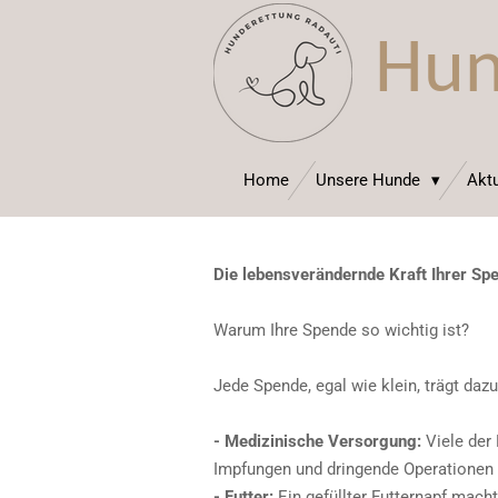
Zum
Hun
Hauptinhalt
springen
Home
Unsere Hunde
Aktu
Die lebensverändernde Kraft Ihrer Sp
Warum Ihre Spende so wichtig ist?
Jede Spende, egal wie klein, trägt dazu
- Medizinische Versorgung:
Viele der 
Impfungen und dringende Operationen z
- Futter:
Ein gefüllter Futternapf mach