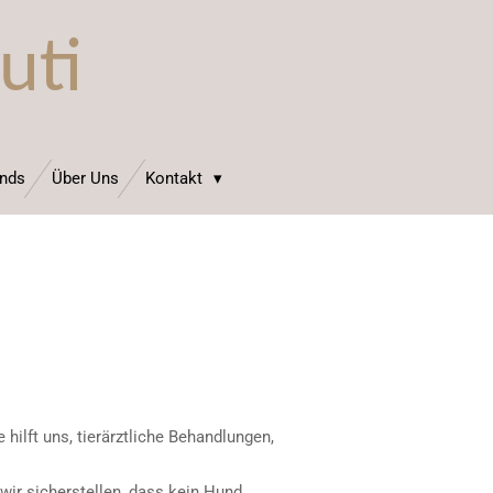
uti
nds
Über Uns
Kontakt
ilft uns, tierärztliche Behandlungen,
wir sicherstellen, dass kein Hund