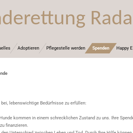
derettung Rada
elles
Adoptieren
Pflegestelle werden
Spenden
Happy E
ende
 bei, lebenswichtige Bedürfnisse zu erfüllen:
Hunde kommen in einem schrecklichen Zustand zu uns. Ihre Spende h
u finanzieren.
t den Unterschied zwischen Leben und Tod. Durch Ihre Hilfe können 