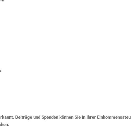
💖
5
erkannt. Beiträge und Spenden können Sie in Ihrer Einkommensste
chen.