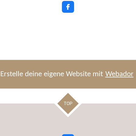
F
a
c
e
b
o
o
k
Erstelle deine eigene Website mit
Webador
TOP