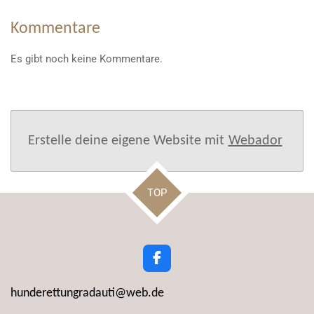
Kommentare
Es gibt noch keine Kommentare.
Erstelle deine eigene Website mit
Webador
TOP
F
a
c
hunderettungradauti@web.de
e
b