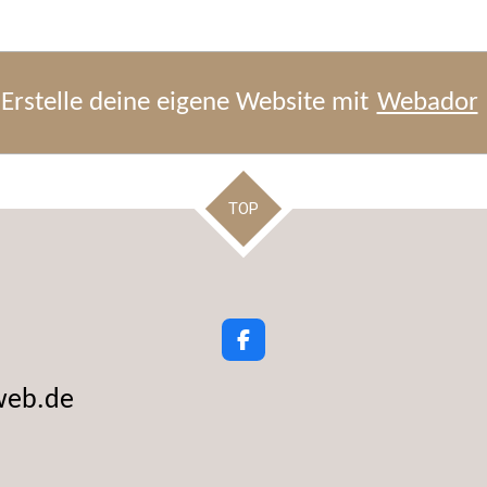
Erstelle deine eigene Website mit
Webador
TOP
F
a
c
web.de
e
b
o
o
k