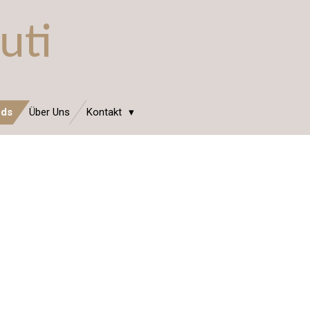
uti
nds
Über Uns
Kontakt